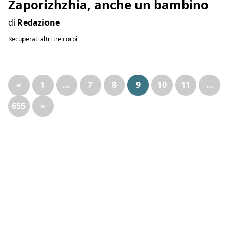
Zaporizhzhia, anche un bambino
di
Redazione
Recuperati altri tre corpi
«
1
…
7
8
9
10
11
…
655
»