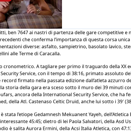
critti, ben 7647 ai nastri di partenza delle gare competitive e
ecedenti che conferma l’importanza di questa corsa unica 
ntazioni diverse: asfalto, sampietrino, basolato lavico, ster
lini alle Terme di Caracalla.
o cronometrico. A tagliare per primo il traguardo della XX e
al Security Service, con il tempo di 38:16, primato assoluto 
record firmato nella passata edizione dall’atleta azzurro de
lla storia della gara era sceso sotto il muro dei 39 minuti co
ufars, ancora della International Security Service, che ha f
, della Atl. Castenaso Celtic Druid, anche lui sotto i 39′ (38
 è stata l’etiope Gedamnesh Mekuanent Yayeh, dell’Atletica B
interessante 45:45; dietro di lei Paola Salvatori, della Asd U
dio è salita Aurora Ermini, della Acsi Italia Atletica, con 47:1