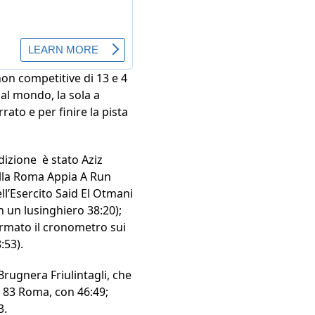
 non competitive di 13 e 4
al mondo, la sola a
rato e per finire la pista
dizione è stato Aziz
della Roma Appia A Run
ll’Esercito Said El Otmani
n un lusinghiero 38:20);
ermato il cronometro sui
:53).
rugnera Friulintagli, che
s 83 Roma, con 46:49;
3.