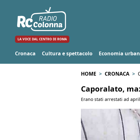
LA VOCE DAL CENTRO DI ROMA
Cronaca
Cultura e spettacolo
Economia urba
HOME
CRONACA
Caporalato, max
Erano stati arrestati ad april