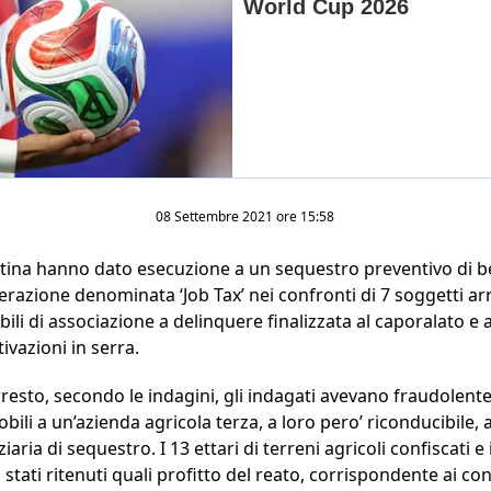
08 Settembre 2021 ore 15:58
Latina hanno dato esecuzione a un sequestro preventivo di b
erazione denominata ‘Job Tax’ nei confronti di 7 soggetti arr
ili di associazione a delinquere finalizzata al caporalato e al
ivazioni in serra.
rresto, secondo le indagini, gli indagati avevano fraudolente
ili a un’azienda agricola terza, a loro pero’ riconducibile, al 
ria di sequestro. I 13 ettari di terreni agricoli confiscati e
 stati ritenuti quali profitto del reato, corrispondente ai con