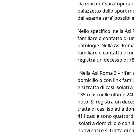
Da martedi’ sara’ operati
palazzetto dello sport m
dell’esame sara’ possibile
Nello specifico, nella Asl 
familiare o contatto di un
patologie. Nella Asl Roma 
familiare o contatto di u
registra un decesso di 78
“Nella Asl Roma 3 – riferi
domicilio o con link fami
e si tratta di casi isolat
135 i casi nelle ultime 24h
noto. Si registra un dece
tratta di casi isolati a d
411 casi e sono quattordic
isolati a domicilio o con 
nuovi casi e si tratta di c