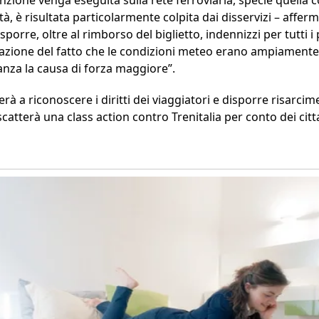
ità, è risultata particolarmente colpita dai disservizi – affer
isporre, oltre al rimborso del biglietto, indennizzi per tutti i
razione del fatto che le condizioni meteo erano ampiamente 
anza la causa di forza maggiore”.
à a riconoscere i diritti dei viaggiatori e disporre risarciment
tterà una class action contro Trenitalia per conto dei citta