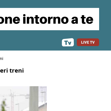
ni
ri treni