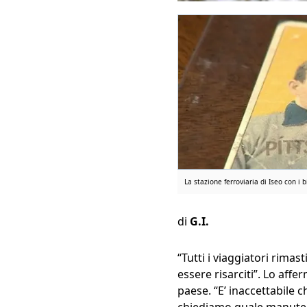
La stazione ferroviaria di Iseo con i b
di
G.I.
“Tutti i viaggiatori rima
essere risarciti”. Lo affe
paese. “E’ inaccettabile 
chiediamo quale manutenz