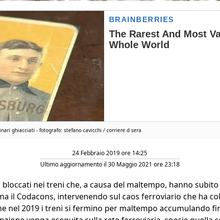
inari ghiacciati - fotografo: stefano cavicchi / corriere d sera
24 Febbraio 2019 ore 14:25
Ultimo aggiornamento il 30 Maggio 2021 ore 23:18
sti bloccati nei treni che, a causa del maltempo, hanno subito
rma il Codacons, intervenendo sul caos ferroviario che ha colp
che nel 2019 i treni si fermino per maltempo accumulando fino
ione venga eseguita sulla rete ferroviaria, specie quella c