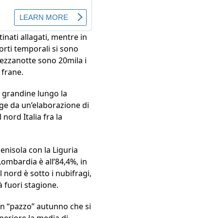
tinati allagati, mentre in
orti temporali si sono
mezzanotte sono 20mila i
 frane.
e grandine lungo la
rge da un’elaborazione di
nord Italia fra la
Penisola con la Liguria
Lombardia è all’84,4%, in
 nord è sotto i nubifragi,
à fuori stagione.
 un “pazzo” autunno che si