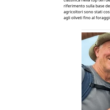
classifica nella top ten 
riferimento sulla base dei
agricoltori sono stati cos
agli oliveti fino al forag