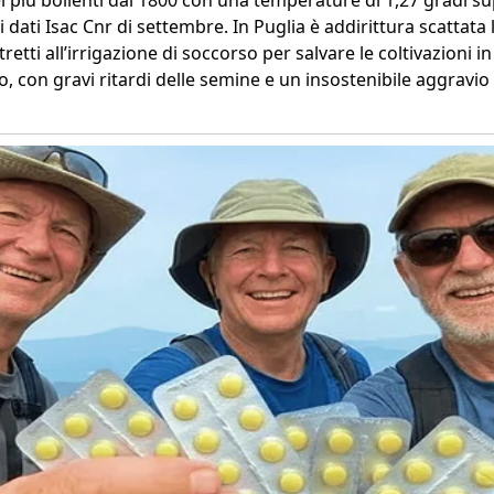
dei più bollenti dal 1800 con una temperature di 1,27 gradi s
 dati Isac Cnr di settembre. In Puglia è addirittura scattata 
tretti all’irrigazione di soccorso per salvare le coltivazioni i
gio, con gravi ritardi delle semine e un insostenibile aggravio 