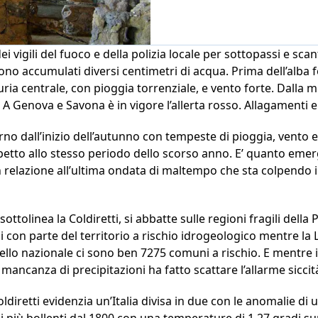
ei vigili del fuoco e della polizia locale per sottopassi e scan
sono accumulati diversi centimetri di acqua. Prima dell’alba f
uria centrale, con pioggia torrenziale, e vento forte. Dalla 
. A Genova e Savona è in vigore l’allerta rosso. Allagamenti e
iorno dall’inizio dell’autunno con tempeste di pioggia, vento 
ispetto allo stesso periodo dello scorso anno. E’ quanto eme
n relazione all’ultima ondata di maltempo che sta colpendo il 
ttolinea la Coldiretti, si abbatte sulle regioni fragili della 
 con parte del territorio a rischio idrogeologico mentre la 
vello nazionale ci sono ben 7275 comuni a rischio. E mentre il
a mancanza di precipitazioni ha fatto scattare l’allarme siccit
diretti evidenzia un’Italia divisa in due con le anomalie di