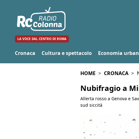
LA VOCE DAL CENTRO DI ROMA
Cronaca
Cultura e spettacolo
Economia urba
HOME
CRONACA
N
Nubifragio a Mil
Allerta rosso a Genova e Savo
sud siccità