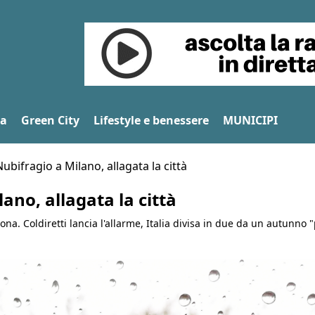
na
Green City
Lifestyle e benessere
MUNICIPI
ubifragio a Milano, allagata la città
ano, allagata la città
na. Coldiretti lancia l'allarme, Italia divisa in due da un autunno "