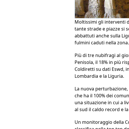
Moltissimi gli interventi d
tante strade e piazze si 
abbattuti anche sulla Lig
fulmini caduti nella zona
Più di tre nubifragi al g
Penisola, il 18% in più r
Coldiretti su dati Eswd, i
Lombardia e la Liguria.
La nuova perturbazione, so
che ha il 100% dei comuni
una situazione in cui a li
al sud il caldo record e l
Un monitoraggio della Col