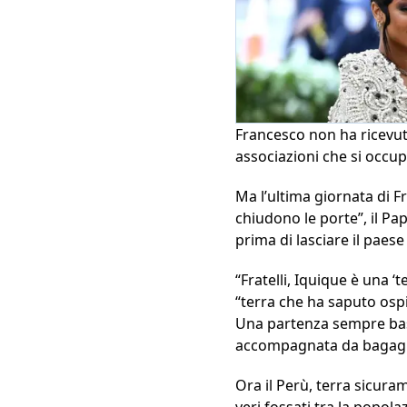
Francesco non ha ricevuto
associazioni che si occu
Ma l’ultima giornata di Fr
chiudono le porte”, il Pa
prima di lasciare il paese
“Fratelli, Iquique è una ‘
“terra che ha saputo ospi
Una partenza sempre bas
accompagnata da bagagli c
Ora il Perù, terra sicura
veri fossati tra la popola