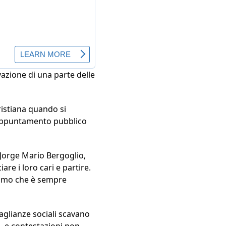
vazione di una parte delle
cristiana quando si
mo appuntamento pubblico
o Jorge Mario Bergoglio,
re i loro cari e partire.
iamo che è sempre
uaglianze sociali scavano
o, e contestazioni non