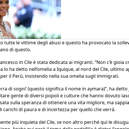
 tutte le vittime degli abusi e questo ha provocato la solle
pano di questo.
ancesco in Cile è stata dedicata ai migranti. “Non c’è gioia 
pa lo ha detto nell’omelia a Iquique, al nord del Cile, ulti
 per il Perù, insistendo nella sua omelia sugli immigrati.
terra di sogni’ (questo significa il nome in aymara)”, ha dett
tare gente di diversi popoli e culture che hanno dovuto lascia
ata sulla speranza di ottenere una vita migliore, ma sapp
arichi di paura e di incertezza per quello che verrà.
mente più inquieta del Cile, se non altro perché qui le disug
zione. Anche qui però il tema della pedofilia è dietro l’angol