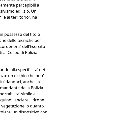
tamente percepibili a
usivismo edilizio. Un
i e al territorio”, ha
 in possesso del titolo
one delle tecniche per
‘Cordenons’ dell’Esercito
 al Corpo di Polizia
ando alla specificita’ dei
nza: un occhio che puo’
u’ dandoci, anche, la
comandante della Polizia
portabilita’ simile a
quindi lanciare il drone
rta vegetazione, o quanto
olare: un dispositivo con