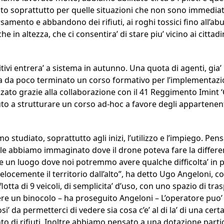
’alto soprattutto per quelle situazioni che non sono immedia
ersamento e abbandono dei rifiuti, ai roghi tossici fino all’ab
e in altezza, che ci consentira’ di stare piu’ vicino ai cittadin
sitivi entrera’ a sistema in autunno. Una quota di agenti, gia’
, ha da poco terminato un corso formativo per l’implementazi
izzato grazie alla collaborazione con il 41 Reggimento Imint 
to a strutturare un corso ad-hoc a favore degli appartenenti
 studiato, soprattutto agli inizi, l’utilizzo e l’impiego. Pens
cale abbiamo immaginato dove il drone poteva fare la differe
un luogo dove noi potremmo avere qualche difficolta’ in pi
velocemente il territorio dall’alto”, ha detto Ugo Angeloni, 
lotta di 9 veicoli, di semplicita’ d’uso, con uno spazio di tras
re un binocolo – ha proseguito Angeloni – L’operatore puo’ 
si’ da permetterci di vedere sia cosa c’e’ al di la’ di una ce
 di rifiuti. Inoltre abbiamo pensato a una dotazione partic