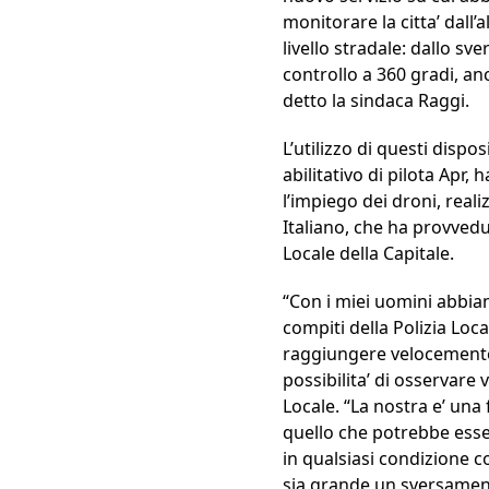
monitorare la citta’ dall
livello stradale: dallo sv
controllo a 360 gradi, anch
detto la sindaca Raggi.
L’utilizzo di questi dispo
abilitativo di pilota Apr
l’impiego dei droni, real
Italiano, che ha provvedu
Locale della Capitale.
“Con i miei uomini abbiamo
compiti della Polizia Lo
raggiungere velocemente 
possibilita’ di osservare 
Locale. “La nostra e’ una f
quello che potrebbe esse
in qualsiasi condizione co
sia grande un sversamento