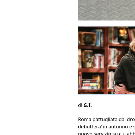
di
G.I.
Roma pattugliata dai dron
debuttera’ in autunno e se
nuovo servizio su cui abb