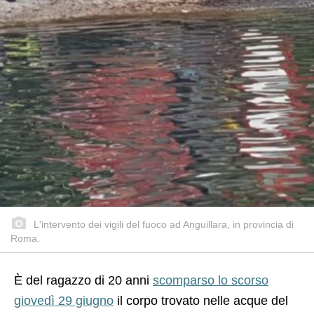
L'intervento dei vigili del fuoco ad Anguillara, in provincia di
Roma.
È del ragazzo di 20 anni
scomparso lo scorso
giovedì 29 giugno
il corpo trovato nelle acque del