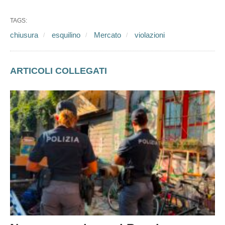
chiusura
esquilino
Mercato
violazioni
ARTICOLI COLLEGATI
Nuovo sgombero al Bencivenga
Occupato: finisce la rioccupazione