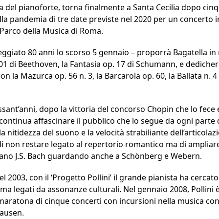
a del pianoforte, torna finalmente a Santa Cecilia dopo cinq
la pandemia di tre date previste nel 2020 per un concerto im
m Parco della Musica di Roma.
teggiato 80 anni lo scorso 5 gennaio – proporrà Bagatella i
101 di Beethoven, la Fantasia op. 17 di Schumann, e dedicher
n la Mazurca op. 56 n. 3, la Barcarola op. 60, la Ballata n. 4
ssant’anni, dopo la vittoria del concorso Chopin che lo fece e
 continua affascinare il pubblico che lo segue da ogni parte d
a nitidezza del suono e la velocità strabiliante dell’articolaz
 di non restare legato al repertorio romantico ma di ampliare
ano J.S. Bach guardando anche a Schönberg e Webern.
el 2003, con il ‘Progetto Pollini’ il grande pianista ha cercato
 legati da assonanze culturali. Nel gennaio 2008, Pollini è 
aratona di cinque concerti con incursioni nella musica cont
hausen.