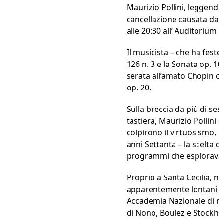
Maurizio Pollini, leggend
cancellazione causata dal
alle 20:30 all’ Auditoriu
Il musicista – che ha fes
126 n. 3 e la Sonata op. 
serata all’amato Chopin co
op. 20.
Sulla breccia da più di se
tastiera, Maurizio Pollini
colpirono il virtuosismo, l
anni Settanta – la scelta
programmi che esplorav
Proprio a Santa Cecilia, n
apparentemente lontani ma
Accademia Nazionale di m
di Nono, Boulez e Stock