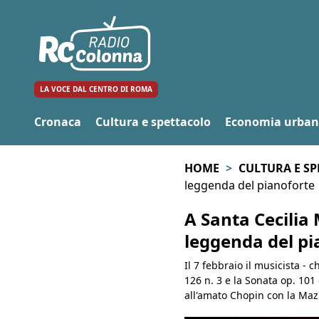
LA VOCE DAL CENTRO DI ROMA
Cronaca
Cultura e spettacolo
Economia urba
HOME
CULTURA E S
leggenda del pianoforte
A Santa Cecilia 
leggenda del pi
Il 7 febbraio il musicista -
126 n. 3 e la Sonata op. 101
all'amato Chopin con la Mazur