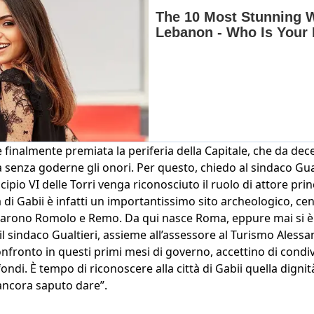
e finalmente premiata la periferia della Capitale, che da dec
à senza goderne gli onori. Per questo, chiedo al sindaco Gua
ipio VI delle Torri venga riconosciuto il ruolo di attore pri
tà di Gabii è infatti un importantissimo sito archeologico, cen
iarono Romolo e Remo. Da qui nasce Roma, eppure mai si è 
il sindaco Gualtieri, assieme all’assessore al Turismo Ales
confronto in questi primi mesi di governo, accettino di condiv
ondi. È tempo di riconoscere alla città di Gabii quella dignit
ncora saputo dare”.