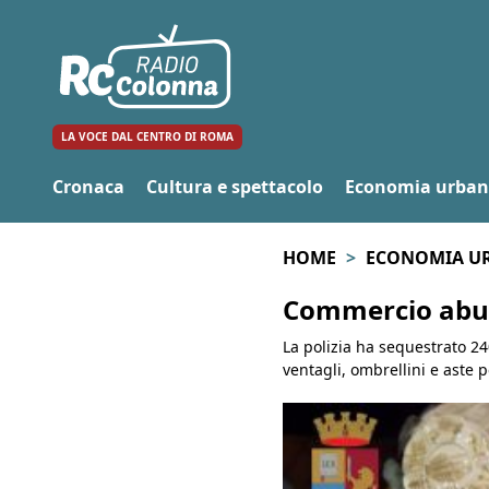
LA VOCE DAL CENTRO DI ROMA
Cronaca
Cultura e spettacolo
Economia urba
HOME
ECONOMIA U
Commercio abusi
La polizia ha sequestrato 240
ventagli, ombrellini e aste p