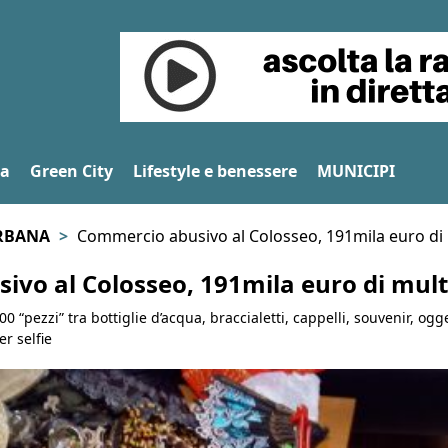
na
Green City
Lifestyle e benessere
MUNICIPI
RBANA
Commercio abusivo al Colosseo, 191mila euro di
vo al Colosseo, 191mila euro di mul
0 “pezzi” tra bottiglie d’acqua, braccialetti, cappelli, souvenir, ogge
er selfie