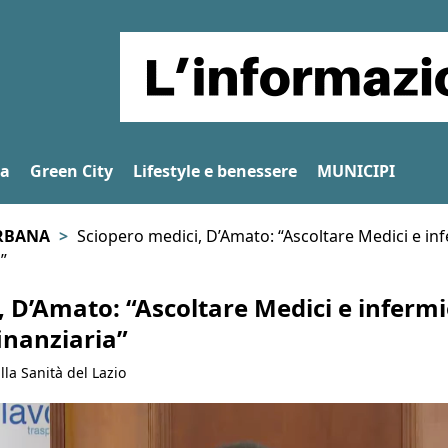
na
Green City
Lifestyle e benessere
MUNICIPI
RBANA
Sciopero medici, D’Amato: “Ascoltare Medici e inf
”
 D’Amato: “Ascoltare Medici e infermie
inanziaria”
lla Sanità del Lazio