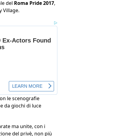
ale del
Roma Pride 2017
,
 Village.
con le scenografie
e da giochi di luce
arate ma unite, con i
ione del privè, non più