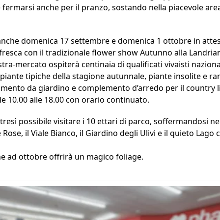
e fermarsi anche per il pranzo, sostando nella piacevole area
anche domenica 17 settembre e domenica 1 ottobre in attes
esca con il tradizionale flower show Autunno alla Landriana
ra-mercato ospiterà centinaia di qualificati vivaisti nazional
ante tipiche della stagione autunnale, piante insolite e rare, 
redamento da giardino e complemento d’arredo per il country l
le 10.00 alle 18.00 con orario continuato.
tresì possibile visitare i 10 ettari di parco, soffermandosi ne
e Rose, il Viale Bianco, il Giardino degli Ulivi e il quieto Lago
e ad ottobre offrirà un magico foliage.