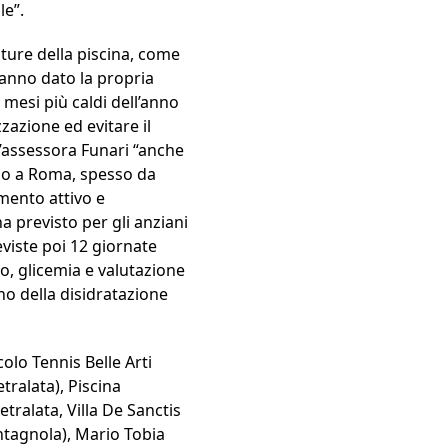
le”.
ature della piscina, come
 hanno dato la propria
mesi più caldi dell’anno
zazione ed evitare il
l’assessora Funari “anche
ono a Roma, spesso da
mento attivo e
a previsto per gli anziani
viste poi 12 giornate
o, glicemia e valutazione
no della disidratazione
colo Tennis Belle Arti
tralata), Piscina
tralata, Villa De Sanctis
ntagnola), Mario Tobia