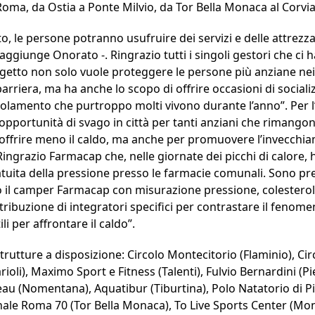
Roma, da Ostia a Ponte Milvio, da Tor Bella Monaca al Corvia
ito, le persone potranno usufruire dei servizi e delle attrezz
– aggiunge Onorato -. Ringrazio tutti i singoli gestori che ci
getto non solo vuole proteggere le persone più anziane nei 
arriera, ma ha anche lo scopo di offrire occasioni di socializ
isolamento che purtroppo molti vivono durante l’anno”. Per 
opportunità di svago in città per tanti anziani che rimang
soffrire meno il caldo, ma anche per promuovere l’invecchia
ingrazio Farmacap che, nelle giornate dei picchi di calore, h
tuita della pressione presso le farmacie comunali. Sono pre
o il camper Farmacap con misurazione pressione, colesterol
stribuzione di integratori specifici per contrastare il fenome
ili per affrontare il caldo”.
strutture a disposizione: Circolo Montecitorio (Flaminio), Cir
ioli), Maximo Sport e Fitness (Talenti), Fulvio Bernardini (Pie
u (Nomentana), Aquatibur (Tiburtina), Polo Natatorio di Pie
nale Roma 70 (Tor Bella Monaca), To Live Sports Center (Mo