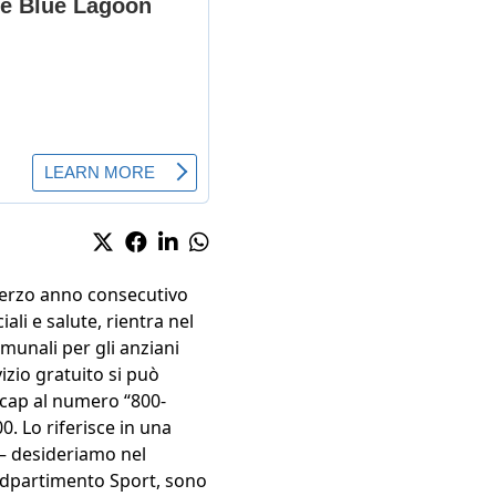
l terzo anno consecutivo
ali e salute, rientra nel
munali per gli anziani
izio gratuito si può
acap al numero “800-
00. Lo riferisce in una
o – desideriamo nel
 Ddpartimento Sport, sono