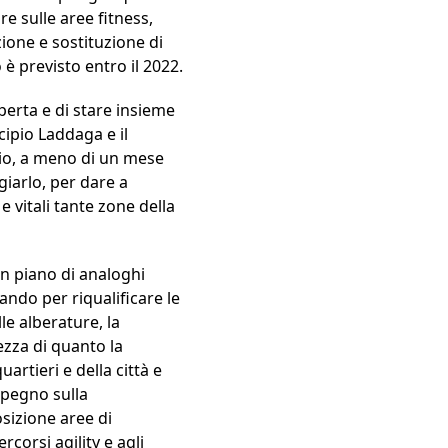
re sulle aree fitness,
ione e sostituzione di
 è previsto entro il 2022.
perta e di stare insieme
cipio Laddaga e il
zio, a meno di un mese
giarlo, per dare a
e vitali tante zone della
un piano di analoghi
rando per riqualificare le
le alberature, la
ezza di quanto la
uartieri e della città e
impegno sulla
osizione aree di
corsi agility e agli