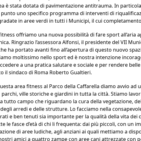
rea è stata dotata di pavimentazione antitrauma. In particola
punto uno specifico programma di interventi di riqualificaz
adate in aree verdi in tutti i Municipi, il cui completamento
tness offriamo una nuova possibilità di fare sport all’aria a
ica. Ringrazio l’assessora Alfonsi, il presidente del VII Muni
he ha portato avanti fino all’apertura di questo nuovo spa
rediamo moltissimo nello sport ed è nostra intenzione incorag
ccedere a una pratica salutare e sociale e per rendere belle 
ato il sindaco di Roma Roberto Gualtieri.
uesta area fitness al Parco della Caffarella diamo avvio ad 
parchi, ville storiche e giardini in tutta la città. Stiamo lavo
 a tutto campo che riguardano la cura della vegetazione, del
o degli arredi e delle strutture. Lo facciamo nella consapevol
urati e ben tenuti sia importante per la qualità della vita dei q
e le fasce d’età di chi li frequenta: dai più piccoli, con un 
azione di aree ludiche, agli anziani ai quali mettiamo a disp
nostri amici a quattro zampe con aree cani attrezzate con per