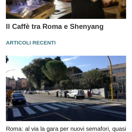
Il Caffè tra Roma e Shenyang
ARTICOLI RECENTI
Roma: al via la gara per nuovi semafori, quasi