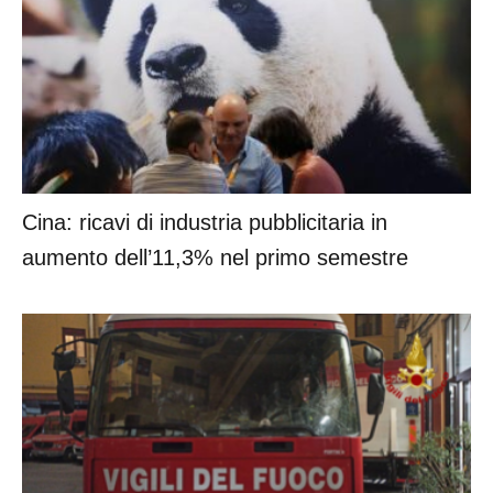
Cina: ricavi di industria pubblicitaria in
aumento dell’11,3% nel primo semestre