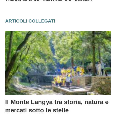
ARTICOLI COLLEGATI
Il Monte Langya tra storia, natura e
mercati sotto le stelle