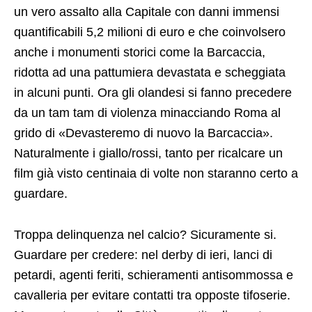
dall’ignoranza e dalla degenerazione. E’ quindi più
che giustificato il timore che va montando per
l’incontro
Roma-Feyenoord.
Nel febbraio del 2015 nel medesimo “scontro” ci fu
un vero assalto alla Capitale con danni immensi
quantificabili 5,2 milioni di euro e che coinvolsero
anche i monumenti storici come la Barcaccia,
ridotta ad una pattumiera devastata e scheggiata
in alcuni punti. Ora gli olandesi si fanno precedere
da un tam tam di violenza minacciando Roma al
grido di «Devasteremo di nuovo la Barcaccia».
Naturalmente i giallo/rossi, tanto per ricalcare un
film già visto centinaia di volte non staranno certo a
guardare.