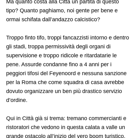
Troppa delinquenza nel calcio? Sicuramente si.
Guardare per credere: nel derby di ieri, lanci di
petardi, agenti feriti, schieramenti antisommossa e
cavalleria per evitare contatti tra opposte tifoserie.
Ma quanto costa alla Città un partita di questo
tipo? Quanto paghiamo, noi gente per bene e
ormai schifata dall’andazzo calcistico?
Troppo finto tifo, troppi fancazzisti intorno e dentro
gli stadi, troppa permissività degli organi di
supervisione e troppo ridicole e ritardatarie le
pene. Assurde condanne fino a 4 anni per i
peggiori tifosi del Feyenoord e nessuna sanzione
per la Roma che come squadra di casa avrebbe
dovuto organizzare un ben più drastico servizio