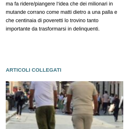
un rischio, nessun altro sport è diventato tanto
violento quanto questo.
La decisione non la dobbiamo trovare noi (anche
se una soluzione drastica ci passa per la testa),
ma fa ridere/piangere l’idea che dei milionari in
mutande corrano come matti dietro a una palla e
che centinaia di poveretti lo trovino tanto
importante da trasformarsi in delinquenti.
ARTICOLI COLLEGATI